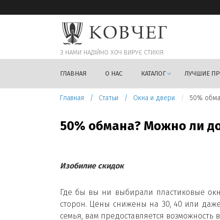
З НАМИ НАДIЙНО ХОЧ ВИРУЄ СТИХIЯ
ГЛАВНАЯ
О НАС
КАТАЛОГ
ЛУЧШИЕ П
Главная
Статьи
Окна и двери
50% обма
50% обмана? Можно ли д
Изобилие скидок
Где бы вы ни выбирали пластиковые окна
сторон. Цены снижены на 30, 40 или даже
семья, вам предоставляется возможность