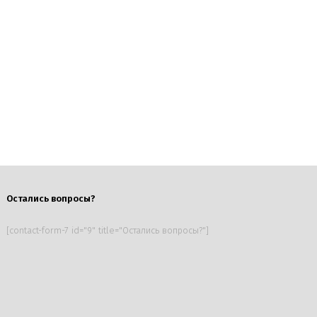
Остались вопросы?
[contact-form-7 id="9" title="Остались вопросы?"]