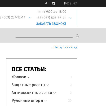
РУС
УКР
пн-пт 9:00 до 18:00
8 (063) 237-12-17
+38 (067) 506-32-41
ЗАКАЗАТЬ ЗВОНОК?
← Вернуться назад
ВСЕ СТАТЬИ:
Жалюзи
3
Защитные ролеты
Все статьи раздела
3
Антимоскитные сетки
Что такое горизонтальные
Все статьи раздела
3
жалюзи: виды,
Рулонные шторы
Что такое защитные
Все статьи раздела
20
характеристики, способы
роллеты: их виды и