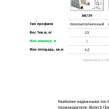
AR/39
Тип профиля
пенозаполненный
Вес 1кв.м, кг
2,5
Мах ширина, м
2
Мах площадь, кв.м
4,2
Примечание: в та
Наиболее надежными пост
производителя: Alutech (Б