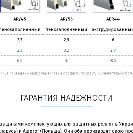
AR/45
AR/55
AER44
пенозаполненный
пенозаполненный
экструдированны
2,7
2,9
6
2,3
3,2
2,9
6,5
9
8,5
блице приведены наиболее типовые профили, по факту их значительно бол
ГАРАНТИЯ НАДЕЖНОСТИ
авщиками комплектующих для защитных роллет в Украи
еларусь) и Aluprof (Польща). Они оба производят свою п