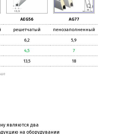
AEG56
AG77
й
решетчатый
пенозаполненный
6,2
5,9
4,5
7
13,5
18
ьше
ну являются два
родукцию на оборудувании