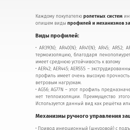
Каждому покупателю
ролетных систем
инт
опишем виды
профилей и механизмов за
Виды профилей:
• AR39(N); AR40(N); AR41(N); AR45; AR
термоизоляцию, благодаря пенополиуре
имеет среднюю устойчивость к взлому
• AER42; AER44S; AER55S – экструдирова
профиль имеет очень высокую прочность.
ветровым нагрузкам.
• AG56; AG77N – этот профиль предназна
нет теплоизоляции. Преимущество этог
Используется данный вид как решётка ил
Механизмы ручного управления за
• Привод инерционный (шнуровой) с подъ