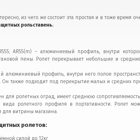
ересно, из чего же состоит эта простая и в тоже время оч
щитных рольставень.
52; AR555; AR55(m) – алюминиевый профиль, внутри кото
тановой пены. Ролет перекрывает небольшие и средние
нный алюминиевый профиль, внутри него полое пространст
 Он также подходит под перекрытие малых и средних про
чен для ролетных оград, имеет среднюю сопротивляемость
о вида ролетного профиля в портативности. Ролет мо
и для витрины магазина.
щитных ролетов:
ёмной силой до 12кг