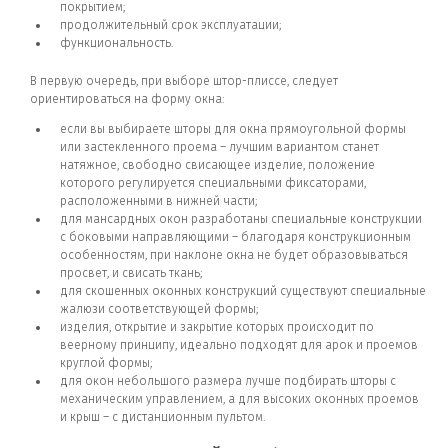
покрытием;
продолжительный срок эксплуатации;
функциональность.
В первую очередь, при выборе штор-плиссе, следует
ориентироваться на форму окна:
если вы выбираете шторы для окна прямоугольной формы
или застекленного проема – лучшим вариантом станет
натяжное, свободно свисающее изделие, положение
которого регулируется специальными фиксаторами,
расположенными в нижней части;
для мансардных окон разработаны специальные конструкции
с боковыми направляющими – благодаря конструкционным
особенностям, при наклоне окна не будет образовываться
просвет, и свисать ткань;
для скошенных оконных конструкций существуют специальные
жалюзи соответствующей формы;
изделия, открытие и закрытие которых происходит по
веерному принципу, идеально подходят для арок и проемов
круглой формы;
для окон небольшого размера лучше подбирать шторы с
механическим управлением, а для высоких оконных проемов
и крыш – с дистанционным пультом.