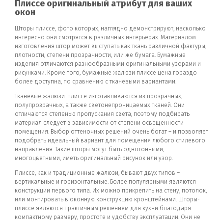
Плиссе оригинальный атрибут для ваших
окон
Шторы плиссе, фото которых, наглядно демонстрируют, насколько
интересно они смотрятся в различных интерьерах. Материалом
изготовления штор может выступать как ткань различной фактуры,
плотности, степени прозрачности, или же бумага. Бумажные
изделия отличаются разнообразными оригинальными узорами и
рисунками. Кроме того, бумажные жалюзи плиссе цена гораздо
более доступна, по сравнению с тканевыми вариантами.
Тканевые жалюзи-плиссе изготавливаются из прозрачных,
полупрозрачных, а также светонепроницаемых тканей. Они
отличаются степенью пропускания света, поэтому подбирать
материал следует в зависимости от степени освещенности
помещения. Выбор оттеночных решений очень богат – и позволяет
подобрать идеальный вариант для помещения любого стилевого
направления. Такие шторы могут быть однотонными,
многоцветными, иметь оригинальный рисунок или узор.
Плиссе, как и традиционные жалюзи, бывают двух типов –
вертикальные и горизонтальные. Более популярными являются
конструкции первого типа. Их можно прикрепить на стену, потолок,
или монтировать в оконную конструкцию кронштейнами. Шторы-
плиссе являются практичным решением для кухни благодаря
компактному размеру, простоте и удобству эксплуатации. Они не