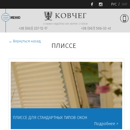
РУС
УКР
МЕНЮ
З НАМИ НАДIЙНО ХОЧ ВИРУЄ СТИХIЯ
+38 (063) 237-12-17
+38 (067) 506-32-41
← Вернуться назад
ПЛИССЕ
ПЛИССЕ ДЛЯ СТАНДАРТНЫХ ТИПОВ ОКОН