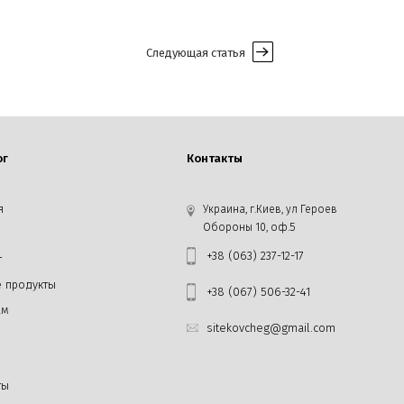
Следующая статья
ог
Контакты
я
Украина, г.Киев, ул Героев
Обороны 10, оф.5
+38 (063) 237-12-17
г
 продукты
+38 (067) 506-32-41
ам
sitekovcheg@gmail.com
ты