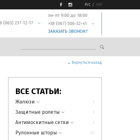
РУС
УКР
пн-пт 9:00 до 18:00
8 (063) 237-12-17
+38 (067) 506-32-41
ЗАКАЗАТЬ ЗВОНОК?
← Вернуться назад
ВСЕ СТАТЬИ:
Жалюзи
3
Защитные ролеты
Все статьи раздела
3
Антимоскитные сетки
Что такое горизонтальные
Все статьи раздела
3
жалюзи: виды,
Рулонные шторы
Что такое защитные
Все статьи раздела
20
характеристики, способы
роллеты: их виды и