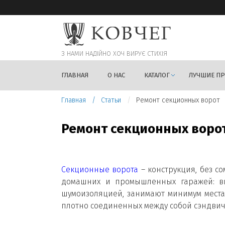
З НАМИ НАДIЙНО ХОЧ ВИРУЄ СТИХIЯ
ГЛАВНАЯ
О НАС
КАТАЛОГ
ЛУЧШИЕ П
Главная
Статьи
Ремонт секционных ворот
Ремонт секционных воро
Секционные ворота
– конструкция, без 
домашних и промышленных гаражей: вы
шумоизоляцией, занимают минимум места 
плотно соединенных между собой сэндвич