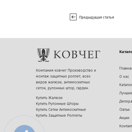
Предыдущая статья
Катал
Главна
Компания ковчег Производство и
монтаж защитных роллет, всех
О нас
видов жалюзи, антимоскитных
Катало
сеток, рулонных штор, гардин.
Лучшие
Купить Жалюзи
Дилер
Купить Рулонные Шторы
Купить Сетки Антимоскитные
Статьи
Купить Защитные Роллеты
Акции
Контак