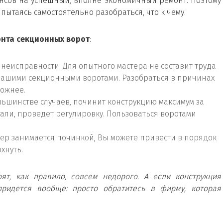
ансов на успешный, вполне экономичный ремонт. Поэтому
 пытаясь самостоятельно разобраться, что к чему.
нта секционных ворот
:
еисправности. Для опытного мастера не составит труда
 Вашими секционными воротами. Разобраться в причинах
ложнее.
ольшинстве случаев, починит конструкцию максимум за
тали, проведет регулировку. Пользоваться воротами
ер занимается починкой, Вы можете привести в порядок
хнуть.
ят, как правило, совсем недорого. А если конструкция
придется вообще: просто обратитесь в фирму, которая