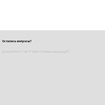
Остались вопросы?
[contact-form-7 id="9" title="Остались вопросы?"]