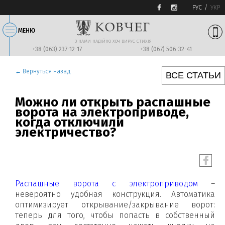
РУС
УКР
МЕНЮ
З НАМИ НАДIЙНО ХОЧ ВИРУЄ СТИХIЯ
+38 (063) 237-12-17
+38 (067) 506-32-41
← Вернуться назад
ВСЕ СТАТЬИ
Можно ли открыть распашные
ворота на электроприводе,
когда отключили
электричество?
Распашные ворота с электроприводом
–
невероятно удобная конструкция. Автоматика
оптимизирует открывание/закрывание ворот:
теперь для того, чтобы попасть в собственный