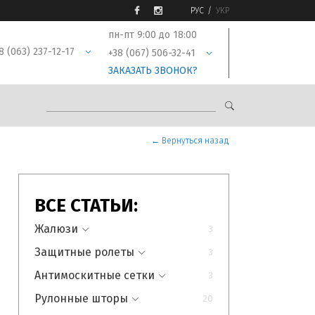
РУС
УКР
пн-пт 9:00 до 18:00
8 (063) 237-12-17
+38 (067) 506-32-41
ЗАКАЗАТЬ ЗВОНОК?
← Вернуться назад
ВСЕ СТАТЬИ:
Жалюзи
3
Защитные ролеты
Все статьи раздела
3
Антимоскитные сетки
Что такое горизонтальные
Все статьи раздела
3
жалюзи: виды,
Рулонные шторы
Что такое защитные
Все статьи раздела
20
характеристики, способы
роллеты: их виды и