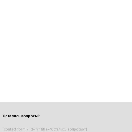
Остались вопросы?
[contact-form-7 id="9" title="Остались вопросы?"]