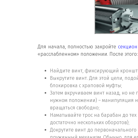
Для начала, полностью закройте
секцион
«расслабленном» положении. После этого:
Найдите винт, фиксирующий кронште
Выкрутите винт. Для этой цели, под
блокировка с храповой муфты;
Затем вкручиваем винт назад, но не
нужном положении) – манипуляция не
вращаться свободно;
Наматывайте трос на барабан до тех
достаточно нескольких оборотов);
Докрутите винт до первоначального 
пружинный механизм. Обычно, для ег