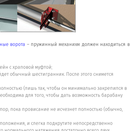
ные ворота
– пружинный механихм должен находиться в
йн с храповой муфтой;
ойдет обычный шестигранник. После этого снимется
 полностью (лишь так, чтобы он минимально закрепился в
обходима для того, чтобы дать возможность барабану
 пор, пока провисание не исчезнет полностью (обычно,
положения, и слегка подкрутите непосредственно
о нормального натяжения достаточно всего двух