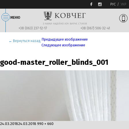
РУС
УКР
МЕНЮ
З НАМИ НАДIЙНО ХОЧ ВИРУЄ СТИХIЯ
+38 (063) 237-12-17
+38 (067) 506-32-41
Предыдущее изображение
← Вернуться назад
Следующее изображение
good-master_roller_blinds_001
Опубликовано
Полный
24.03.2018
24.03.2018
990 × 660