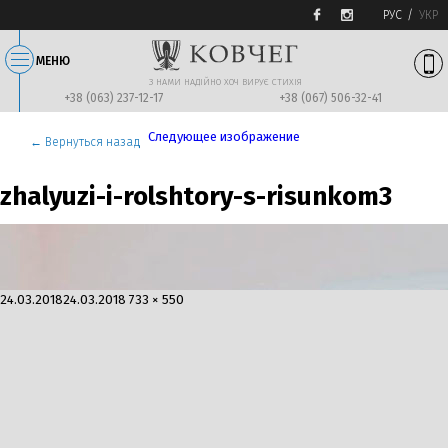
РУС
УКР
МЕНЮ
З НАМИ НАДIЙНО ХОЧ ВИРУЄ СТИХIЯ
+38 (063) 237-12-17
+38 (067) 506-32-41
Следующее изображение
← Вернуться назад
zhalyuzi-i-rolshtory-s-risunkom3
Опубликовано
Полный
24.03.2018
24.03.2018
733 × 550
размер