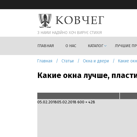
З НАМИ НАДIЙНО ХОЧ ВИРУЄ СТИХIЯ
ГЛАВНАЯ
О НАС
КАТАЛОГ
ЛУЧШИЕ П
Главная
Статьи
Окна и двери
Какие ок
Какие окна лучше, пласт
Опубликовано
Полный
05.02.2018
05.02.2018
600 × 428
размер