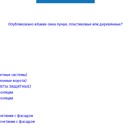
Опубликовано в
Какие окна лучше, пластиковые или деревянные?
етные системы)
ионные ворота)
ЛЕТЫ ЗАЩИТНЫЕ)
золяции
золяции
четании с фасадом
очетании с фасадом