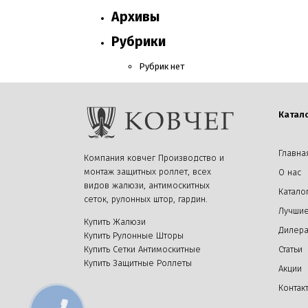
Архивы
Рубрики
Рубрик нет
Катал
Главна
Компания ковчег Производство и
монтаж защитных роллет, всех
О нас
видов жалюзи, антимоскитных
Катало
сеток, рулонных штор, гардин.
Лучшие
Купить Жалюзи
Дилер
Купить Рулонные Шторы
Купить Сетки Антимоскитные
Статьи
Купить Защитные Роллеты
Акции
Контак