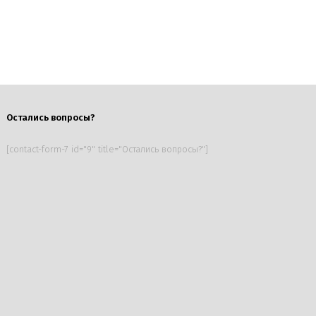
Остались вопросы?
[contact-form-7 id="9" title="Остались вопросы?"]