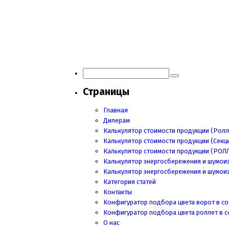
Навигация
по
записям
Страницы
Главная
Дилерам
Калькулятор стоимости продукции (Ролл
Калькулятор стоимости продукции (Секц
Калькулятор стоимости продукции
(РОЛ
Калькулятор энергосбережения и шумои
Калькулятор энергосбережения и шумои
Категория статей
Контакты
Конфигуратор подбора цвета ворот в со
Конфигуратор подбора цвета роллет в с
О нас