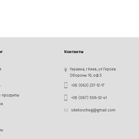
ог
Контакты
я
Украина, г.Киев, ул Героев
Обороны 10, оф.5
+38 (063) 237-12-17
г
 продукты
+38 (067) 506-32-41
ам
sitekovcheg@gmail.com
ты