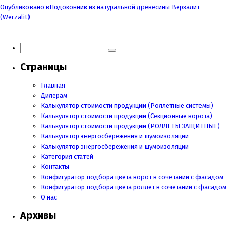
Навигация
Опубликовано в
Подоконник из натуральной древесины Верзалит
по
(Werzalit)
записям
Страницы
Главная
Дилерам
Калькулятор стоимости продукции (Роллетные системы)
Калькулятор стоимости продукции (Секционные ворота)
Калькулятор стоимости продукции
(РОЛЛЕТЫ ЗАЩИТНЫЕ)
Калькулятор энергосбережения и шумоизоляции
Калькулятор энергосбережения и шумоизоляции
Категория статей
Контакты
Конфигуратор подбора цвета ворот в сочетании с фасадом
Конфигуратор подбора цвета роллет в сочетании с фасадом
О нас
Архивы