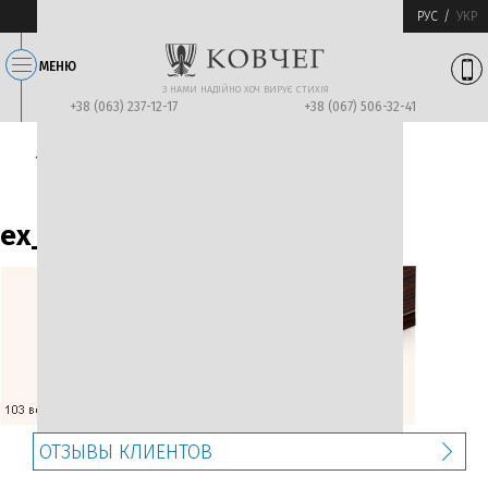
РУС
УКР
МЕНЮ
З НАМИ НАДIЙНО ХОЧ ВИРУЄ СТИХIЯ
+38 (063) 237-12-17
+38 (067) 506-32-41
Предыдущее изображение
← Вернуться назад
Следующее изображение
ex_gr_14
ОТЗЫВЫ КЛИЕНТОВ