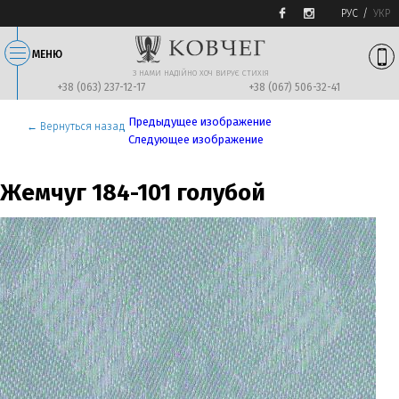
РУС
УКР
МЕНЮ
З НАМИ НАДIЙНО ХОЧ ВИРУЄ СТИХIЯ
+38 (063) 237-12-17
+38 (067) 506-32-41
Предыдущее изображение
← Вернуться назад
Следующее изображение
Жемчуг 184-101 голубой