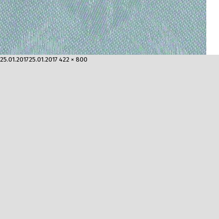
Опубликовано
Полный
25.01.2017
25.01.2017
422 × 800
размер