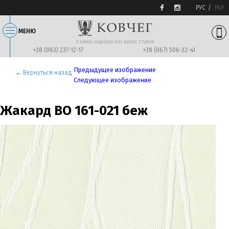
РУС
УКР
МЕНЮ
З НАМИ НАДIЙНО ХОЧ ВИРУЄ СТИХIЯ
+38 (063) 237-12-17
+38 (067) 506-32-41
Предыдущее изображение
← Вернуться назад
Следующее изображение
Жакард BO 161-021 беж