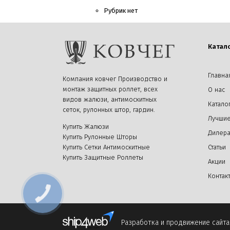
Рубрик нет
Катал
Главна
Компания ковчег Производство и
монтаж защитных роллет, всех
О нас
видов жалюзи, антимоскитных
Катало
сеток, рулонных штор, гардин.
Лучшие
Купить Жалюзи
Дилер
Купить Рулонные Шторы
Купить Сетки Антимоскитные
Статьи
Купить Защитные Роллеты
Акции
Контак
Разработка и продвижение сайта