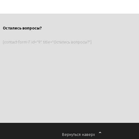
Остались вопросы?
[contact-form-7 id="9" title="Остались вопросы?"]
Вернуться наверх