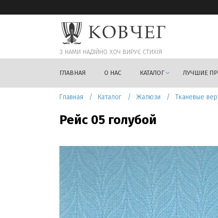
З НАМИ НАДIЙНО ХОЧ ВИРУЄ СТИХIЯ
ГЛАВНАЯ
О НАС
КАТАЛОГ
ЛУЧШИЕ П
Главная
Каталог
Жалюзи
Тканевые вер
Рейс 05 голубой