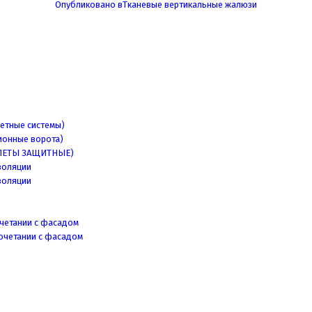
Опубликовано в
Тканевые вертикальные жалюзи
етные системы)
ионные ворота)
ЛЕТЫ ЗАЩИТНЫЕ)
золяции
золяции
четании с фасадом
очетании с фасадом