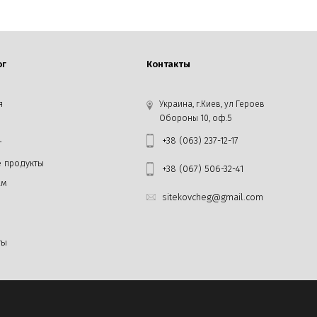
ог
Контакты
я
Украина, г.Киев, ул Героев
Обороны 10, оф.5
+38 (063) 237-12-17
г
 продукты
+38 (067) 506-32-41
ам
sitekovcheg@gmail.com
ты