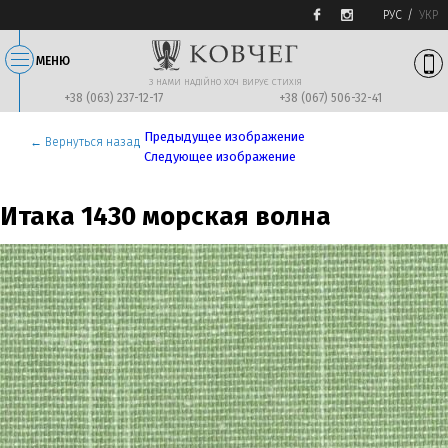
РУС
УКР
МЕНЮ
З НАМИ НАДIЙНО ХОЧ ВИРУЄ СТИХIЯ
+38 (063) 237-12-17
+38 (067) 506-32-41
Предыдущее изображение
← Вернуться назад
Следующее изображение
Итака 1430 морская волна