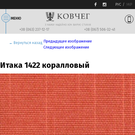
РУС
УКР
МЕНЮ
З НАМИ НАДIЙНО ХОЧ ВИРУЄ СТИХIЯ
+38 (063) 237-12-17
+38 (067) 506-32-41
Предыдущее изображение
← Вернуться назад
Следующее изображение
Итака 1422 коралловый