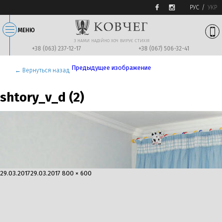
РУС
УКР
МЕНЮ
З НАМИ НАДIЙНО ХОЧ ВИРУЄ СТИХIЯ
+38 (063) 237-12-17
+38 (067) 506-32-41
Предыдущее изображение
← Вернуться назад
shtory_v_d (2)
Опубликовано
Полный
29.03.2017
29.03.2017
800 × 600
размер