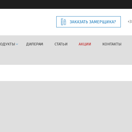
+3
ЗАКАЗАТЬ ЗАМЕРЩИКА?
РОДУКТЫ
ДИЛЕРАМ
СТАТЬИ
АКЦИИ
КОНТАКТЫ
двери из профильных систем Rehau
Серый кварцевый
Предыдущее изображение
Следующее изображение