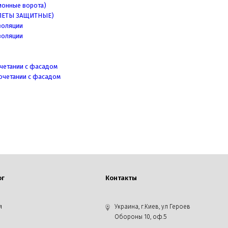
ионные ворота)
ЛЕТЫ ЗАЩИТНЫЕ)
золяции
золяции
четании с фасадом
очетании с фасадом
ог
Контакты
я
Украина, г.Киев, ул Героев
Обороны 10, оф.5