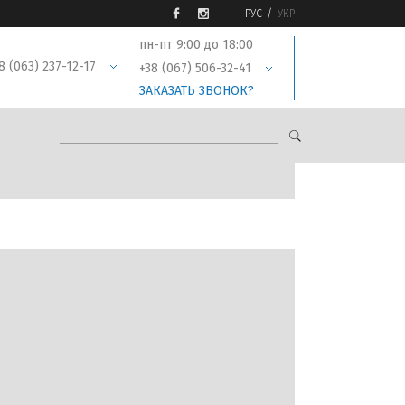
РУС
УКР
пн-пт 9:00 до 18:00
8 (063) 237-12-17
+38 (067) 506-32-41
ЗАКАЗАТЬ ЗВОНОК?
← Вернуться назад