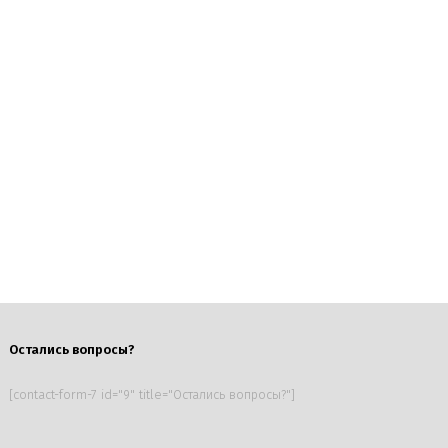
Остались вопросы?
[contact-form-7 id="9" title="Остались вопросы?"]