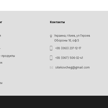
ог
Контакты
я
Украина, г.Киев, ул Героев
Обороны 10, оф.5
+38 (063) 237-12-17
г
 продукты
+38 (067) 506-32-41
ам
sitekovcheg@gmail.com
ты