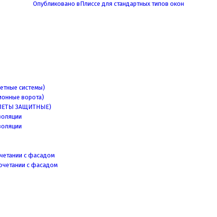
Опубликовано в
Плиссе для стандартных типов окон
етные системы)
ионные ворота)
ЛЕТЫ ЗАЩИТНЫЕ)
золяции
золяции
четании с фасадом
очетании с фасадом