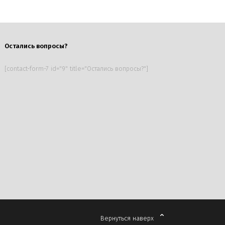
Остались вопросы?
[contact-form-7 id="9" title="Остались вопросы?"]
Вернуться наверх