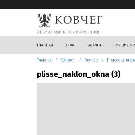
З НАМИ НАДIЙНО ХОЧ ВИРУЄ СТИХIЯ
ГЛАВНАЯ
О НАС
КАТАЛОГ
ЛУЧШИЕ П
Главная
Каталог
Плиссе
Плиссе для ст
plisse_naklon_okna (3)
Опубликовано
Полный
21.03.2017
605 × 353
размер