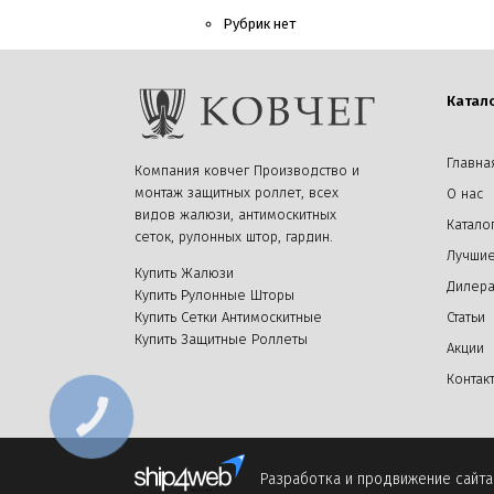
Рубрик нет
Катал
Главна
Компания ковчег Производство и
монтаж защитных роллет, всех
О нас
видов жалюзи, антимоскитных
Катало
сеток, рулонных штор, гардин.
Лучшие
Купить Жалюзи
Дилер
Купить Рулонные Шторы
Купить Сетки Антимоскитные
Статьи
Купить Защитные Роллеты
Акции
Контак
Разработка и продвижение сайта