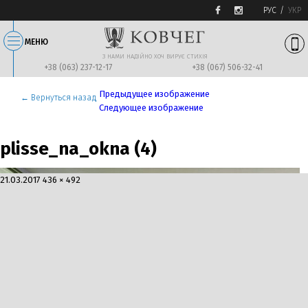
РУС
УКР
МЕНЮ
З НАМИ НАДIЙНО ХОЧ ВИРУЄ СТИХIЯ
+38 (063) 237-12-17
+38 (067) 506-32-41
Предыдущее изображение
← Вернуться назад
Следующее изображение
plisse_na_okna (4)
Опубликовано
Полный
21.03.2017
436 × 492
размер