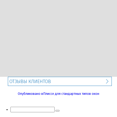
ОТЗЫВЫ КЛИЕНТОВ
Навигация
Опубликовано в
Плиссе для стандартных типов окон
по
записям