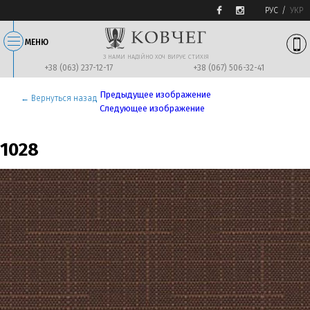
РУС
УКР
МЕНЮ
З НАМИ НАДIЙНО ХОЧ ВИРУЄ СТИХIЯ
+38 (063) 237-12-17
+38 (067) 506-32-41
Предыдущее изображение
← Вернуться назад
Следующее изображение
1028