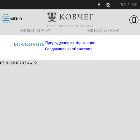
РУС
УКР
МЕНЮ
З НАМИ НАДIЙНО ХОЧ ВИРУЄ СТИХIЯ
+38 (063) 237-12-17
+38 (067) 506-32-41
Предыдущее изображение
← Вернуться назад
Следующее изображение
Опубликовано
Полный
05.01.2017
702 × 432
пластолит
размер