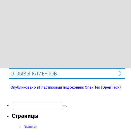
ОТЗЫВЫ КЛИЕНТОВ
Навигация
Опубликовано в
Пластиковый подоконник Опен Тек (Open Teck)
по
записям
Страницы
Главная