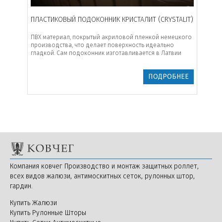
ПЛАСТИКОВЫЙ ПОДОКОННИК КРИСТАЛИТ (CRYSTALIT)
РАМО
ПВХ материал, покрытый акриловой пленкой немецкого
Самое
Орех 2178007-
нно в
производства, что делает поверхность идеально
оконн
116700
елым с
гладкой. Сам подоконник изготавливается в Латвии
рамку
ПОДРОБНЕЕ
БНЕЕ
Орегон3 2115008-
116700
Компания ковчег Производство и монтаж защитных роллет,
всех видов жалюзи, антимоскитных сеток, рулонных штор,
гардин.
Купить Жалюзи
Орегон 1192001-
116700
Купить Рулонные Шторы