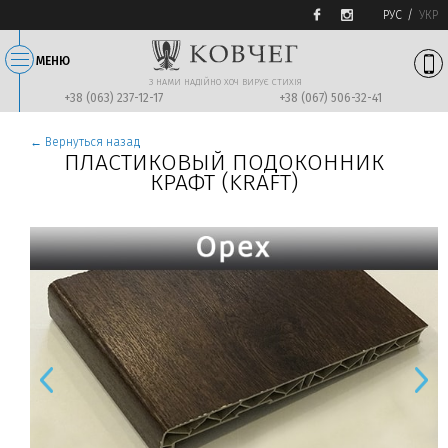
РУС
УКР
МЕНЮ
З НАМИ НАДIЙНО ХОЧ ВИРУЄ СТИХIЯ
+38 (063) 237-12-17
+38 (067) 506-32-41
← Вернуться назад
ПЛАСТИКОВЫЙ ПОДОКОННИК
КРАФТ (KRAFT)