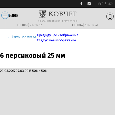
РУС
УКР
МЕНЮ
З НАМИ НАДIЙНО ХОЧ ВИРУЄ СТИХIЯ
+38 (063) 237-12-17
+38 (067) 506-32-41
Предыдущее изображение
← Вернуться назад
Следующее изображение
6 персиковый 25 мм
Опубликовано
Полный
29.03.2017
29.03.2017
506 × 506
размер