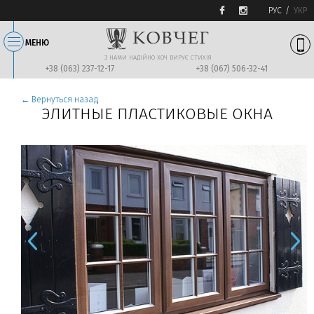
РУС
УКР
МЕНЮ
З НАМИ НАДIЙНО ХОЧ ВИРУЄ СТИХIЯ
+38 (063) 237-12-17
+38 (067) 506-32-41
← Вернуться назад
ЭЛИТНЫЕ ПЛАСТИКОВЫЕ ОКНА