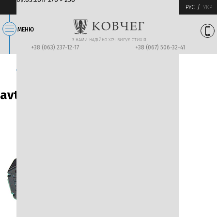
РУС
УКР
размер
МЕНЮ
З НАМИ НАДIЙНО ХОЧ ВИРУЄ СТИХIЯ
+38 (063) 237-12-17
+38 (067) 506-32-41
Следующее изображение
← Вернуться назад
avtomat1111